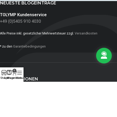
NEUESTE BLOGEINTRÄGE
TOLYMP Kundenservice
+49 (0)5405 910 4030
Alle Preise inkl. gesetzlicher Mehrwertsteuer zzgl.
Versandkosten
* zu den
Garantiebedingungen
0
Shop
Anfrage
Warenkorb
Menu
INFORMATIONEN
ZAHLUNGSMITTEL:
SOZIALE NETZWERKE